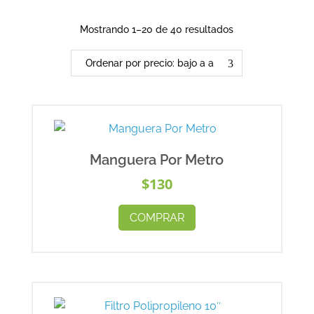
Ordenado
Mostrando 1–20 de 40 resultados
por
precio:
bajo
a
alto
Manguera Por Metro
$
130
COMPRAR