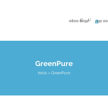
0800 8092
092 00
GreenPure
Inicio
»
GreenPure